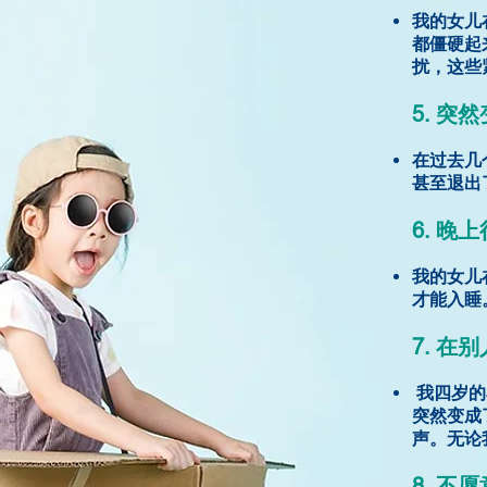
我的女儿
都僵硬起
扰，这些
5. 突
在过去几
甚至退出
6. 晚
我的女儿
才能入睡
7. 
我四岁的
突然变成
声。无论
8. 不