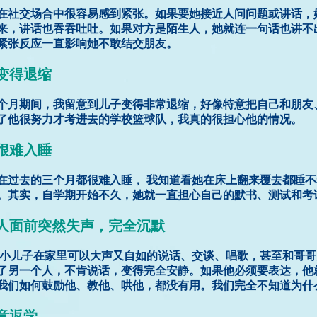
在社交场合中很容易感到紧张。如果要她接近人问问题或讲话，
来，讲话也吞吞吐吐。如果对方是陌生人，她就连一句话也讲不
紧张反应一直影响她不敢结交朋友。
然变得退缩
个月期间，我留意到儿子变得非常退缩，好像特意把自己和朋友
了他很努力才考进去的学校篮球队，我真的很担心他的情况。
上很难入睡
在过去的三个月都很难入睡， 我知道看她在床上翻来覆去都睡
。其实，自学期开始不久，她就一直担心自己的默书、测试和考
在别人面前突然失声，完全沉默
小儿子在家里可以大声又自如的说话、交谈、唱歌，甚至和哥哥
了另一个人，不肯说话，变得完全安静。如果他必须要表达，他
我们如何鼓励他、教他、哄他，都没有用。我们完全不知道为什
愿意返学