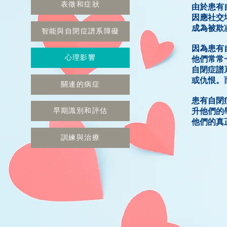
表徵和症狀
由於患有
因應社交
成為被欺
智能與自閉症譜系障礙
因為患有
心理影響
他們常常
自閉症譜
或仇恨。
關連的病症
患有自閉
早期識別和評估
升他們的
他們的真
訓練與治療