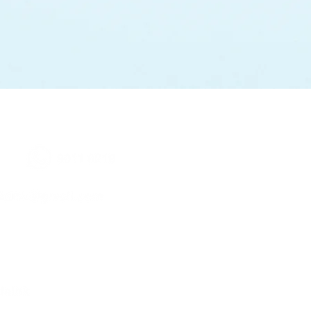
地址
九龍彌敦道192號協成行九龍中
出口
(大廈正門位於柯士甸道)