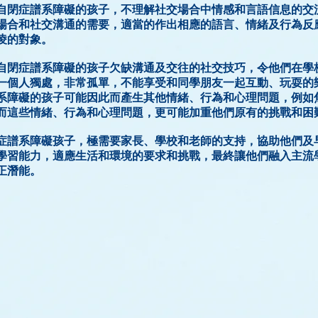
自閉症譜系障礙的孩子，不理解社交場合中情感和言語信息的交
場合和社交溝通的需要，適當的作出相應的語言、情緒及行為反
凌的對象。
自閉症譜系障礙的孩子欠缺溝通及交往的社交技巧，令他們在學
一個人獨處，非常孤單，不能享受和同學朋友一起互動、玩耍的
系障礙的孩子可能因此而產生其他情緒、行為和心理問題，例如
而這些情緒、行為和心理問題，更可能加重他們原有的挑戰和困
症譜系障礙孩子，極需要家長、學校和老師的支持，協助他們及
學習能力，適應生活和環境的要求和挑戰，最終讓他們融入主流
正潛能。