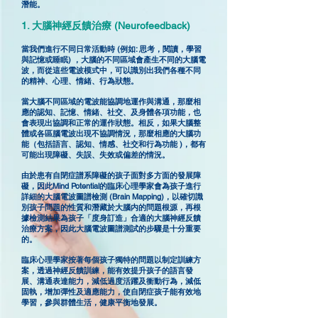
潛能。
1. 大腦神經反饋治療 (Neurofeedback)
當我們進行不同日常活動時 (例如: 思考，閱讀，學習
與記憶或睡眠) ，大腦的不同區域會產生不同的大腦電
波，而從這些電波模式中，可以識別出我們各種不同
的精神、心理、情緒、行為狀態。
當大腦不同區域的電波能協調地運作與溝通，那麼相
應的認知、記憶、情緒、社交、及身體各項功能，也
會表現出協調和正常的運作狀態。相反，如果大腦整
體或各區腦電波出現不協調情況，那麼相應的大腦功
能（包括語言、認知、情感、社交和行為功能 )，都有
可能出現障礙、失誤、失效或偏差的情況。
由於患有自閉症譜系障礙的孩子面對多方面的發展障
礙，因此Mind Potential的臨床心理學家會為孩子進行
詳細的大腦電波圖譜檢測 (Brain Mapping)，以確切識
別孩子問題的性質和潛藏於大腦内的問題根源，再根
據檢測結果為孩子「度身訂造」合適的大腦神經反饋
治療方案，因此大腦電波圖譜測試的步驟是十分重要
的。
臨床心理學家按著每個孩子獨特的問題以制定訓練方
案，透過神經反饋訓練，能有效提升孩子的語言發
展、溝通表達能力，減低過度活躍及衝動行為，減低
固執，增加彈性及適應能力，使自閉症孩子能有效地
學習，參與群體生活，健康平衡地發展。